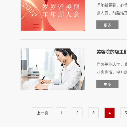
虎年新春到，心情
遂人意，前路浩荡
美容院的店主
作为美业店主，
老客客情，提升顾
上一页
1
2
3
4
5