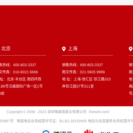
北京
上海
售热线：400-803-3337
销售热线：400-803-3337
销
传真：010-6021 6666
图文传真：021-5605 9999
图
 址：北京·丰台区·南四环西
地 址：上海·徐汇区·钦江路333
地
186号汉威国际广场一区1号
弄钦江园37号311室
禺
3层
号
Copyright © 2008 - 2023 深圳嗨美丽美业有限公司（himeili.com）
25887号
增值电信业务经营许可证：B1.B2-20150405 电信与信息服务业务经营许