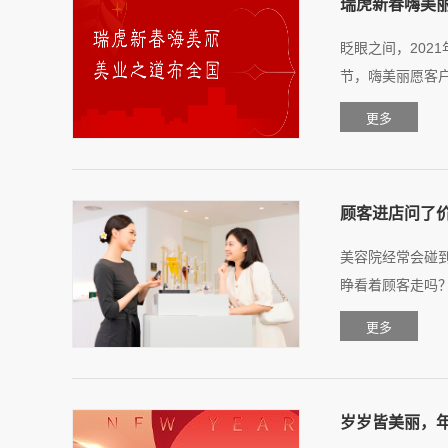
瑞虎新春嗨美丽
眨眼之间，202
节，嗨美丽愿客户
顾客进店问了
美容院经常会碰
睁看着顾客走吗？
岁岁皆美丽，年