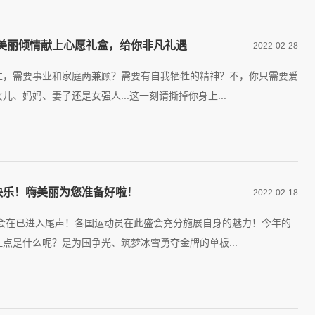
嗨美丽倾情献上心愿礼盒，给你非凡礼遇
2022-02-28
性，需要事业和家庭两兼顾？需要有自我牺牲的精神？不，你只需要爱
儿、妈妈、妻子还是女强人...这一刻请撕掉你身上...
快乐！嗨美丽为您准备好啦！
2022-02-18
奥会在已进入尾声！各国运动员在此盛会充分施展自身的魅力！今年的
点是什么呢？是为国争光、筑梦冰雪勇夺金牌的单板...