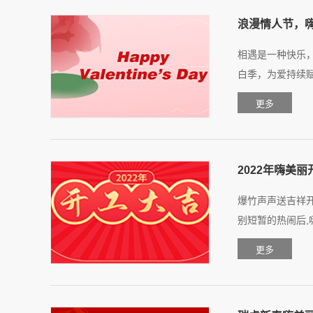
浪漫情人节，
相遇是一种快乐
白季，为爱持续赋能
2022年嗨美
爆竹声声送吉祥
别短暂的热闹后,