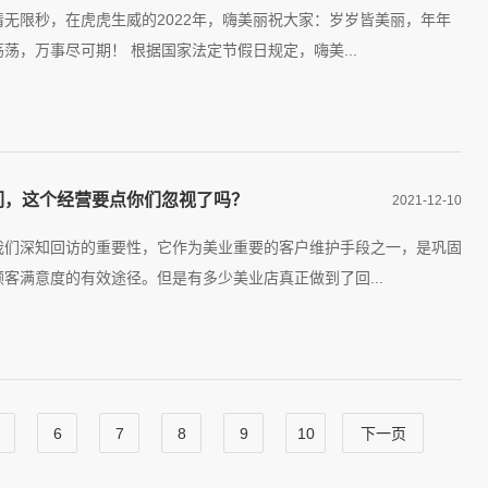
无限秒，在虎虎生威的2022年，嗨美丽祝大家：岁岁皆美丽，年年
荡，万事尽可期！ 根据国家法定节假日规定，嗨美...
们，这个经营要点你们忽视了吗？
2021-12-10
我们深知回访的重要性，它作为美业重要的客户维护手段之一，是巩固
客满意度的有效途径。但是有多少美业店真正做到了回...
6
7
8
9
10
下一页