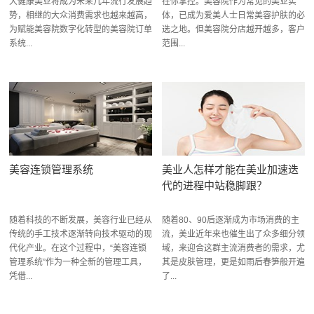
大健康美业将成为未来几年流行发展趋
在你掌控。美容院作为常见的美业实
势，相继的大众消费需求也越来越高，
体，已成为爱美人士日常美容护肤的必
为赋能美容院数字化转型的美容院订单
选之地。但美容院分店越开越多，客户
系统...
范围...
美容连锁管理系统
美业人怎样才能在美业加速迭
代的进程中站稳脚跟？
随着科技的不断发展，美容行业已经从
随着80、90后逐渐成为市场消费的主
传统的手工技术逐渐转向技术驱动的现
流，美业近年来也催生出了众多细分领
代化产业。在这个过程中，“美容连锁
域，来迎合这群主流消费者的需求，尤
管理系统”作为一种全新的管理工具，
其是皮肤管理，更是如雨后春笋般开遍
凭借...
了...