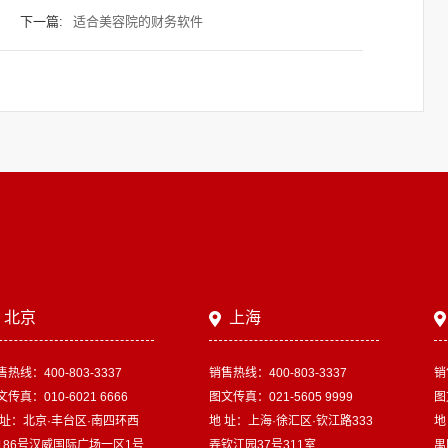
下一篇:
适合美容院的财务软件
北京
上海
售热线：400-803-3337
销售热线：400-803-3337
销
传真：010-6021 6666
图文传真：021-5605 9999
图
 址：北京·丰台区·南四环西
地 址：上海·徐汇区·钦江路333
地
186号汉威国际广场一区1号
弄钦江园37号311室
禺