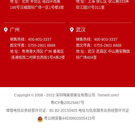
地 址：北京·丰台区·南四环西路
地 址：上海·徐汇区·钦江路333弄
186号汉威国际广场一区1号楼3层
钦江园37号311室
广州
武汉
销售热线：400-803-3337
销售热线：400-803-3337
图文传真：0755-2801 8888
图文传真：0755-2801 8888
地 址：粤港澳大湾区·广州·番禺区
地 址：武汉·武昌区·中山路安腾国
·洛浦街西二村新合西街1号A栋2楼
际广场404室
Copyright © 2008 - 2023 深圳嗨美丽美业有限公司（himeili.com）
粤ICP备20025887号
增值电信业务经营许可证：B1.B2-20150405 电信与信息服务业务经营许可证
粤公网安备44030602005415号