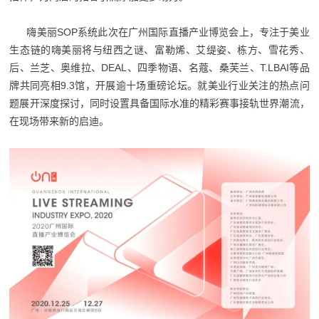
嗨美丽SOP系统此次在广州国际直播产业博览会上，专注于美业
生态链的嗨美丽将与纽西之谜、富勒烯、艾缇姿、栋方、雪花秀、
后、兰芝、奥维拉、DEAL、四季物语、名蔻、桑芙兰、T.LBAI等品
牌共同亮相9.3馆，开展逾十场重磅论坛。就美业行业关注的热点问
题展开深度探讨，同时设置具备国际水准的精彩赛事接轨世界潮流，
在现场带来新的启迪。