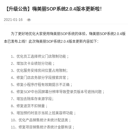
【升级公告】嗨美丽SOP系统2.0.4版本更新啦！
2021-01-16
为了更好地优化大家使用嗨美丽SOP系统的体验，
嗨美丽SOP系统2.0.4版
本已发布上线！
此次嗨美丽SOP系统2.0.4版本更新内容如下：
1、优化员工选择师父门店限制功能 ；
2、增加次卡业绩划分功能 ；
3、优化服务安排房间位置占用限制；
4、修复门店店务部分字段搜索异常 ；
5、修复小程序疗程有效期提示不正确 ；
6、修复SOP中台因屏幕分辨率导致登录页版本号遮挡问题 ；
7、增加去除库存来源字段；
8、修复退货不扣销量 ；
9、增加预约时显示当前上班美容师功能 ；
10、优化产品销售统计未统计配送类 ；
11、修复项目销售统计表统计金额有误 ；