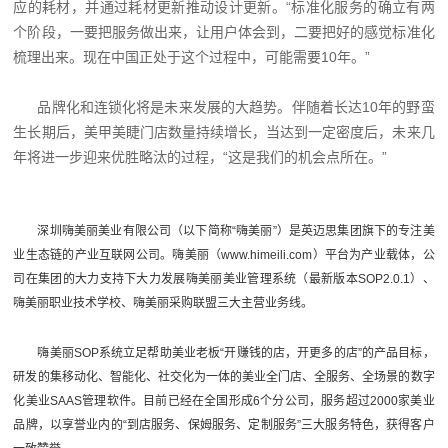
应的耗材，并通过耗材更新推动设计更新。“标准化服务的确立有两
个阶段，一要把服务做出来，让用户体会到，二要把好的感觉标准化
梳理出来。现在中国正处于这个过程中，可能需要10年。”
品牌化和连锁化将是未来发展的大趋势。伴随着长达10年的野蛮
生长期后，美甲美睫门店数量持续增长，当达到一定密度后，未来几
年将进一步迎来优胜略汰的过程，“这是我们的机会点所在。”
深圳嗨美丽美业有限公司（以下简称“嗨美丽”）是英迈思集团旗下的专注美
业生态链的产业互联网公司。嗨美丽（www.himeili.com）平台为产业载体，公
司在集团的大力支持下大力发展
嗨美丽美业管理系统
（最新版本SOP2.0.1）、
嗨美丽职业技术学校、嗨美丽采购联盟三大主营业务线。
嗨美丽SOP系统
立足帮助美业老板“开赚钱的店，开更多的店”的产品目标，
研发的集移动化、智能化、社交化为一体的美业全门店、全服务、全场景的数字
化美业SAAS管理软件。目前已经在全国形成6个分公司，服务超过2000家美业
品牌，以享誉业内的“到店服务、保姆服务、定制服务”三大服务特色，获得客户