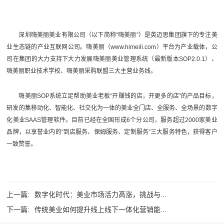
深圳嗨美丽美业有限公司（以下简称“嗨美丽”）是英迈思集团旗下的专注美
业生态链的产业互联网公司。嗨美丽（www.himeili.com）平台为产业载体，公
司在集团的大力支持下大力发展
嗨美丽美业管理系统
（最新版本SOP2.0.1）、
嗨美丽职业技术学校、嗨美丽采购联盟三大主营业务线。
嗨美丽SOP系统
立足帮助美业老板“开赚钱的店，开更多的店”的产品目标，
研发的集移动化、智能化、社交化为一体的美业全门店、全服务、全场景的数字
化美业SAAS管理软件。目前已经在全国形成6个分公司，服务超过2000家美业
品牌，以享誉业内的“到店服务、保姆服务、定制服务”三大服务特色，获得客户
一致赞誉。
上一篇:
数字化时代：美业市场活力高涨，挑战与...
下一篇:
传统美业如何提升线上线下一体化营销能...