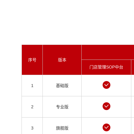
序号
版本
门店管理SOP中台
1
基础版
2
专业版
3
旗舰版