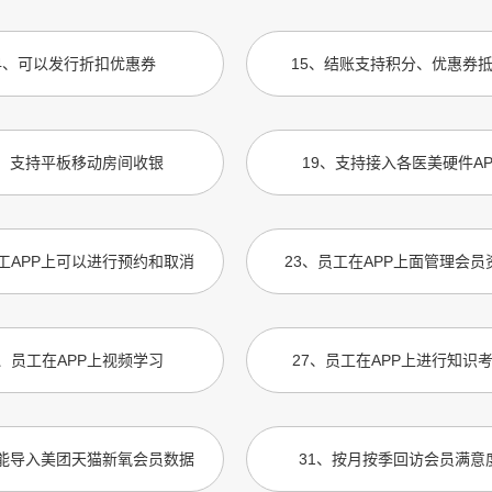
4
、
可以发行折扣优惠券
15
、
结账支持积分、优惠券
、
支持平板移动房间收银
19
、
支持接入各医美硬件AP
工APP上可以进行预约和取消
23
、
员工在APP上面管理会员
、
员工在APP上视频学习
27
、
员工在APP上进行知识
能导入美团天猫新氧会员数据
31
、
按月按季回访会员满意