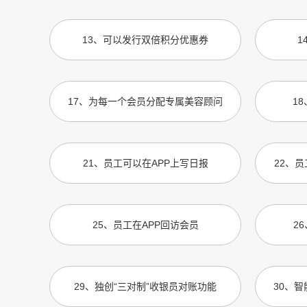
13
、
可以发行双倍积分优惠券
1
17
、
为每一个会员分配专属美容顾问
18
21
、
员工可以在APP上写日报
22
、
员
25
、
员工在APP回访会员
26
29
、
独创“三对制”收银员对账功能
30
、
智