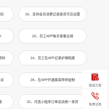
抵扣
16
、
支持会员消费记录是否可见设置
I
20
、
员工APP每天查看业绩
资料
24
、
员工在APP记录护理档案
考试
28
、
在APP开通美容师师徒制
提成方案
度
32
、
可选小程序订单总店统一发货
免费试用