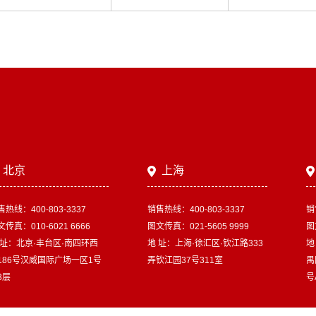
北京
上海
售热线：400-803-3337
销售热线：400-803-3337
销
传真：010-6021 6666
图文传真：021-5605 9999
图
 址：北京·丰台区·南四环西
地 址：上海·徐汇区·钦江路333
地
186号汉威国际广场一区1号
弄钦江园37号311室
禺
3层
号